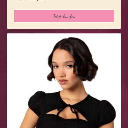
Preis
Preis
war:
ist:
Jetzt kaufen
49,95 €
39,95 €.