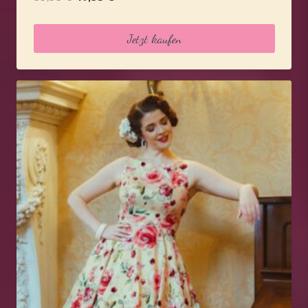
Preis
Preis
war:
ist:
Jetzt kaufen
59,95 €
47,95 €.