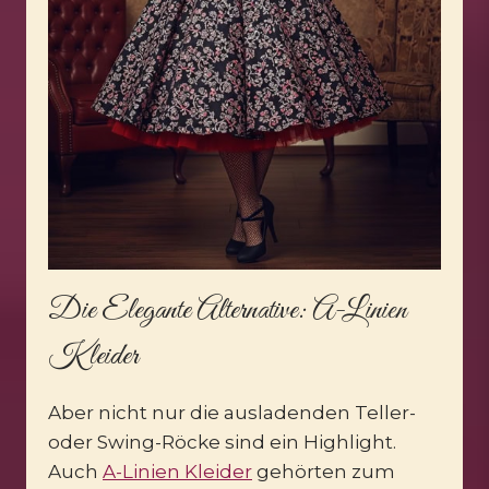
Die Elegante Alternative: A-Linien
Kleider
Aber nicht nur die ausladenden Teller-
oder Swing-Röcke sind ein Highlight.
Auch
A-Linien Kleider
gehörten zum