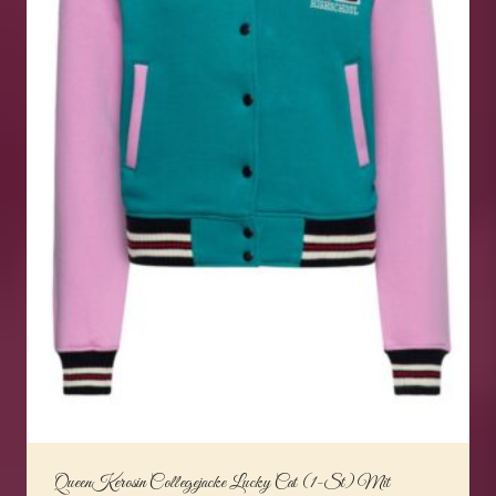
QueenKerosin Collegejacke Lucky Cat (1-St) Mit