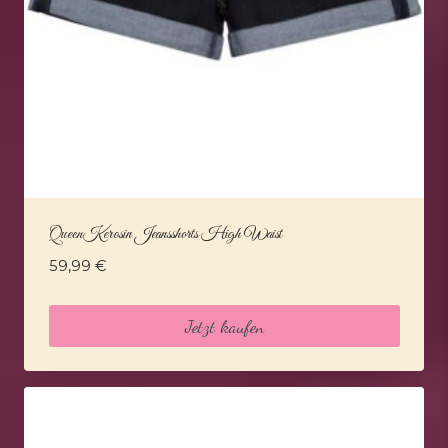
QueenKerosin Jeansshorts High Waist
59,99
€
Jetzt kaufen