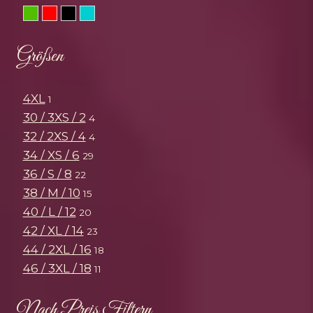
Grün
Rot
Schwarz
Türkis
Größen
4XL
1
30 / 3XS / 2
4
32 / 2XS / 4
4
34 / XS / 6
29
36 / S / 8
22
38 / M / 10
15
40 / L / 12
20
42 / XL / 14
23
44 / 2XL / 16
18
46 / 3XL / 18
11
Nach Preis Filtern