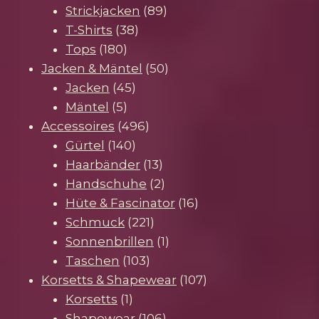
Produkte
89
Strickjacken
89
38
Produkte
T-Shirts
38
180
Produkte
Tops
180
Produkte
50
Jacken & Mäntel
50
45
Produkte
Jacken
45
5
Produkte
Mäntel
5
Produkte
496
Accessoires
496
140
Produkte
Gürtel
140
Produkte
13
Haarbänder
13
Produkte
2
Handschuhe
2
Produkte
16
Hüte & Fascinator
16
221
Produkte
Schmuck
221
Produkte
1
Sonnenbrillen
1
103
Produkt
Taschen
103
Produkte
107
Korsetts & Shapewear
107
1
Produkte
Korsetts
1
Produkt
106
Shapewear
106