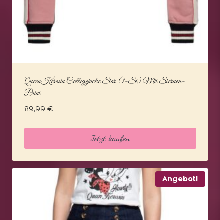
QueenKerosin Collegejacke Star (1-St) Mit Sternen-
Print
89,99
€
Jetzt kaufen
Angebot!