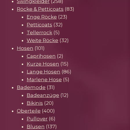
Produkte
258
Swingkleider
258
Produkte
83
Röcke & Petticoats
83
23
Produkte
Enge Röcke
23
32
Produkte
Petticoats
32
5
Produkte
Tellerrock
5
Produkte
32
Weite Röcke
32
101
Produkte
Hosen
101
Produkte
2
Caprihosen
2
Produkte
15
Kurze Hosen
15
Produkte
86
Lange Hosen
86
5
Produkte
Marlene Hose
5
31
Produkte
Bademode
31
Produkte
12
Badeanzüge
12
20
Produkte
Bikinis
20
Produkte
400
Oberteile
400
Produkte
6
Pullover
6
Produkte
137
Blusen
137