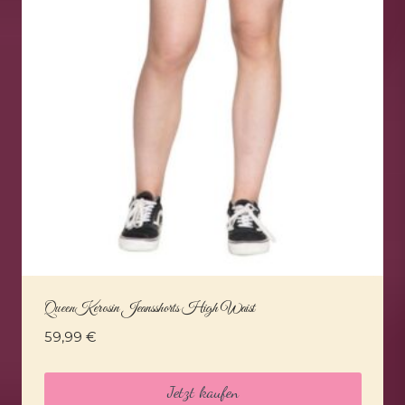
QueenKerosin Jeansshorts High Waist
59,99
€
Jetzt kaufen