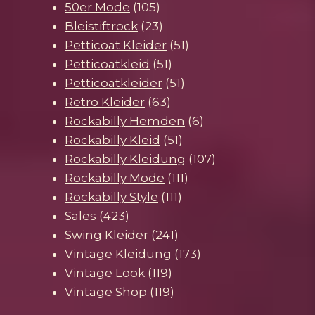
105
Produkte
50er Mode
105
Produkte
23
Bleistiftrock
23
Produkte
51
Petticoat Kleider
51
51
Produkte
Petticoatkleid
51
Produkte
51
Petticoatkleider
51
63
Produkte
Retro Kleider
63
Produkte
6
Rockabilly Hemden
6
51
Produkte
Rockabilly Kleid
51
Produkte
107
Rockabilly Kleidung
107
111
Produkte
Rockabilly Mode
111
111
Produkte
Rockabilly Style
111
423
Produkte
Sales
423
Produkte
241
Swing Kleider
241
Produkte
173
Vintage Kleidung
173
119
Produkte
Vintage Look
119
Produkte
119
Vintage Shop
119
Produkte