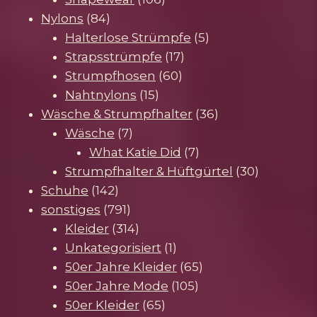
84
Produkte
Nylons
84
Produkte
5
Halterlose Strümpfe
5
17
Produkte
Strapsstrümpfe
17
60
Produkte
Strumpfhosen
60
15
Produkte
Nahtnylons
15
Produkte
36
Wäsche & Strumpfhalter
36
7
Produkte
Wäsche
7
Produkte
7
What Katie Did
7
Produkte
30
Strumpfhalter & Hüftgürtel
30
142
Produkte
Schuhe
142
Produkte
791
sonstiges
791
Produkte
314
Kleider
314
Produkte
1
Unkategorisiert
1
Produkt
65
50er Jahre Kleider
65
105
Produkte
50er Jahre Mode
105
65
Produkte
50er Kleider
65