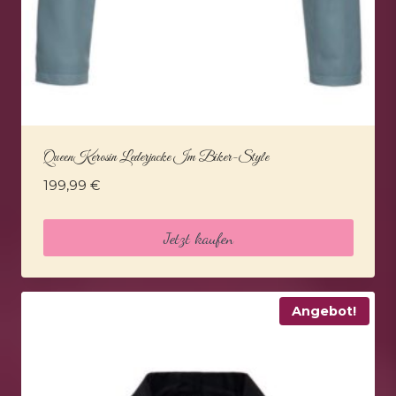
QueenKerosin Lederjacke Im Biker-Style
199,99
€
Jetzt kaufen
Angebot!