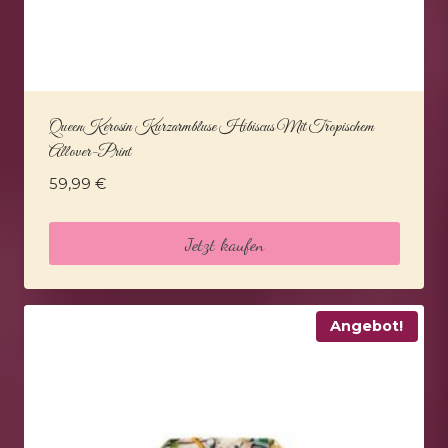
QueenKerosin Kurzarmbluse Hibiscus Mit Tropischem
Allover-Print
59,99
€
Jetzt kaufen
Angebot!