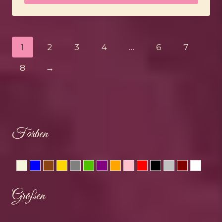
1
2
3
4
…
6
7
8
→
Farben
Beige
Blau
Braun
Gold
Grau
Grün
Lila
Orange
Rosa
Rot
Schwarz
Silber
Weinrot
Weis
Größen