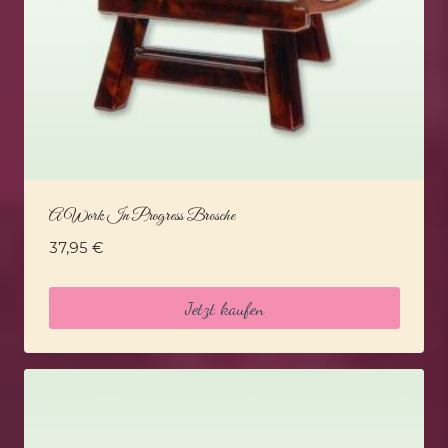
A Work In Progress Brosche
37,95
€
Jetzt kaufen