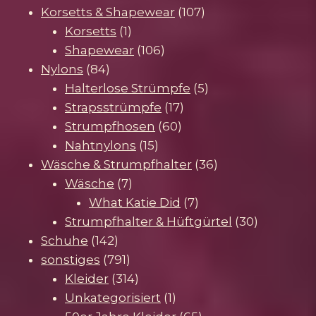
Produkte
107
Korsetts & Shapewear
107
1
Produkte
Korsetts
1
Produkt
106
Shapewear
106
84
Produkte
Nylons
84
Produkte
5
Halterlose Strümpfe
5
17
Produkte
Strapsstrümpfe
17
60
Produkte
Strumpfhosen
60
15
Produkte
Nahtnylons
15
Produkte
36
Wäsche & Strumpfhalter
36
7
Produkte
Wäsche
7
Produkte
7
What Katie Did
7
Produkte
30
Strumpfhalter & Hüftgürtel
30
142
Produkte
Schuhe
142
Produkte
791
sonstiges
791
Produkte
314
Kleider
314
Produkte
1
Unkategorisiert
1