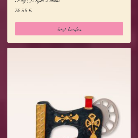
Play It Again Brosche
35,95
€
Jetzt kaufen