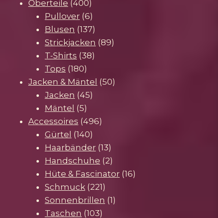
Produkte
400
Oberteile
400
Produkte
6
Pullover
6
Produkte
137
Blusen
137
Produkte
89
Strickjacken
89
38
Produkte
T-Shirts
38
180
Produkte
Tops
180
Produkte
50
Jacken & Mäntel
50
45
Produkte
Jacken
45
5
Produkte
Mäntel
5
Produkte
496
Accessoires
496
140
Produkte
Gürtel
140
Produkte
13
Haarbänder
13
Produkte
2
Handschuhe
2
Produkte
16
Hüte & Fascinator
16
221
Produkte
Schmuck
221
Produkte
1
Sonnenbrillen
1
103
Produkt
Taschen
103