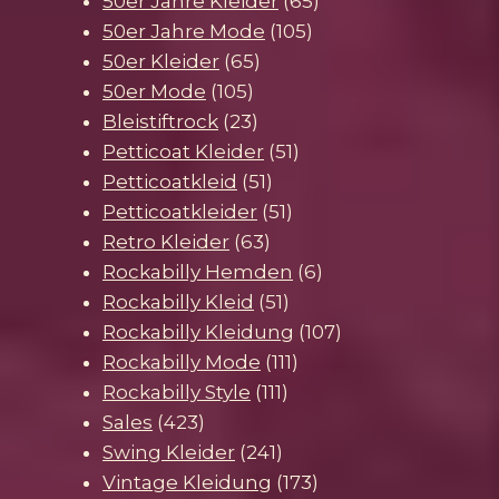
Produkt
65
50er Jahre Kleider
65
105
Produkte
50er Jahre Mode
105
65
Produkte
50er Kleider
65
105
Produkte
50er Mode
105
Produkte
23
Bleistiftrock
23
Produkte
51
Petticoat Kleider
51
51
Produkte
Petticoatkleid
51
Produkte
51
Petticoatkleider
51
63
Produkte
Retro Kleider
63
Produkte
6
Rockabilly Hemden
6
51
Produkte
Rockabilly Kleid
51
Produkte
107
Rockabilly Kleidung
107
111
Produkte
Rockabilly Mode
111
111
Produkte
Rockabilly Style
111
423
Produkte
Sales
423
Produkte
241
Swing Kleider
241
Produkte
173
Vintage Kleidung
173