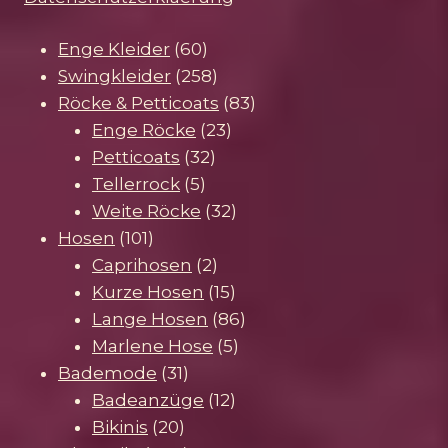
60
Enge Kleider
60
Produkte
258
Swingkleider
258
Produkte
83
Röcke & Petticoats
83
23
Produkte
Enge Röcke
23
32
Produkte
Petticoats
32
5
Produkte
Tellerrock
5
Produkte
32
Weite Röcke
32
101
Produkte
Hosen
101
Produkte
2
Caprihosen
2
Produkte
15
Kurze Hosen
15
Produkte
86
Lange Hosen
86
5
Produkte
Marlene Hose
5
31
Produkte
Bademode
31
Produkte
12
Badeanzüge
12
20
Produkte
Bikinis
20