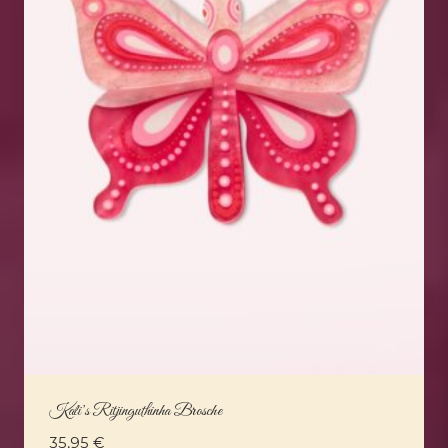
Kali’s Ritjinguthinha Brosche
35,95
€